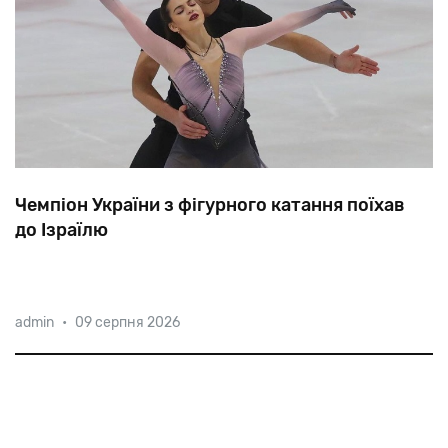
Чемпіон України з фігурного катання поїхав
до Ізраїлю
23-річний
харків’янин
Володимир
Бєліков
катається
admin
•
09 серпня 2026
з
шести
років,
з
2014
року
бере
участь
у
великих
міжнародних
змаганнях.