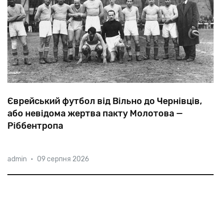
Єврейський футбол від Вільно до Чернівців,
або невідома жертва пакту Молотова —
Ріббентропа
Окупувавши
країни
Балтії,
а
також
східну
Польщу
та
admin
•
09 серпня 2026
Буковину,
радянська
влада
закрила
відомі
свого
часу
єврейські
футбольні
клуби.