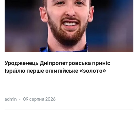
Уродженець Дніпропетровська приніс
Ізраїлю перше олімпійське «золото»
Ізраїльський
гімнаст
Артем
Долгопят,
який
admin
•
09 серпня 2026
репатриювався
з
України,
став
чемпіоном
у
вільних
вправах
на
олімпіаді
в
Токіо.