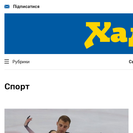
Перейти
до
Підписатися
основного
вмісту
Рубрики
С
Спорт