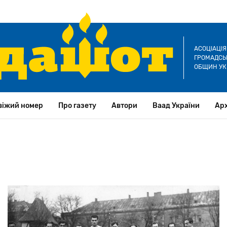
АСОЦІАЦІ
ГРОМАДСЬК
ОБЩИН УК
віжий номер
Про газету
Автори
Ваад України
Арх