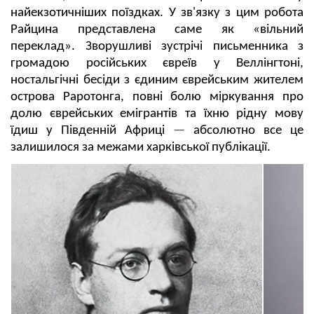
найекзотичніших поїздках. У зв'язку з цим робота
Райцина представлена ​​саме як «вільний
переклад». Зворушливі зустрічі письменника з
громадою російських євреїв у Веллінгтоні,
ностальгічні бесіди з єдиним єврейським жителем
острова Раротонга, повні болю міркування про
долю єврейських емігрантів та їхню рідну мову
їдиш у Південній Африці
—
абсолютно все це
залишилося за межами харківської публікації.