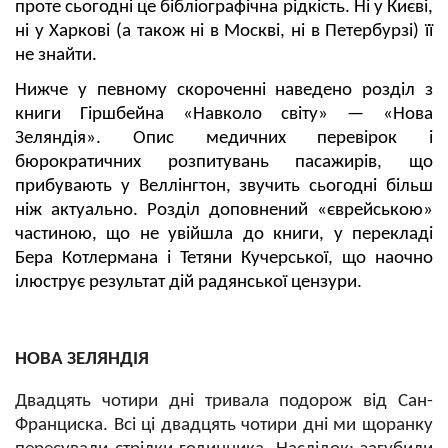
проте сьогодні це бібліографічна рідкість. Ні у Києві,
ні у Харкові (а також ні в Москві, ні в Петербурзі) її
не знайти.
Нижче у певному скороченні наведено розділ з
книги Гіршбейна «Навколо світу» — «Нова
Зел
я
ндія». Опис медичних перевірок і
бюрократичних розпитувань пасажирів, що
прибувають у Веллінгтон, звучить сьогодні більш
ніж актуально. Розділ доповнений «єврейською»
частиною, що не увійшла до книги, у перекладі
Бера Котлермана і Тетяни Кучерської, що наочно
ілюструє результат дій радянської цензури.
НОВА ЗЕЛЯНДІЯ
Двадцять чотири дні тривала подорож від Сан-
Франциска. Вcі ці двадцять чотири дні ми щоранку