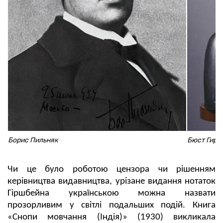
Борис Пильняк
Бюст Гирш
Чи це було роботою цензора чи рішенням
керівництва видавництва, урізане видання нотаток
Гіршбейна українською можна назвати
прозорливим у світлі подальших подій. Книга
«Снопи мовчання (Індія)» (1930) викликала