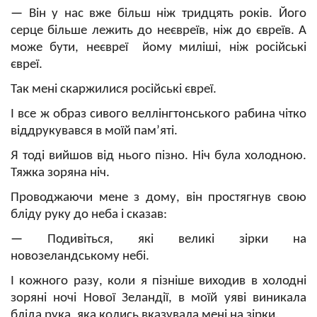
—
Він у нас вже більш ніж тридцять років. Його
серце більше лежить до неєвреїв, ніж до євреїв. А
може бути, неєвреї йому миліші, ніж російські
євреї.
Так мені скаржилися російські євреї.
І все ж образ сивого веллінгтонського рабина чітко
віддрукувався в моїй пам’яті.
Я тоді вийшов від нього пізно. Ніч була холодною.
Тяжка зоряна ніч.
Проводжаючи мене з дому, він простягнув свою
бліду руку до неба і сказав:
—
Подивіться, які великі зірки на
новозеландському небі.
І кожного разу, коли я пізніше виходив в холодні
зоряні ночі Нової Зеландії, в моїй уяві виникала
бліда рука, яка колись вказувала мені на зірки.