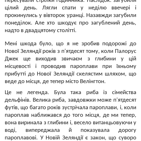
пересували стрілки годинника. Наслідок: загубили
цілий день. Лягли спати у неділю ввечері і
прокинулись у вівторок уранці. Назавжди загубили
понеділок. Але хто шкодує про загублений день,
надто в двадцятому столітті.
Мені шкода було, що я не зробив подорожі до
Нової Зеляндії років з п'ятдесят тому, коли Палорус
Джек ще виходив звичаєм з глибини у цій
місцевості і проводив пароплави при їхньому
прибутті до Нової Зеляндії скелястим шляхом, що
веде до місця, де тепер місто Велінгтон.
Це не легенда. Була така риба із сімейства
дельфінів. Велика риба, завдовжки може п'ятдесят
футів, що багато років зустрічала пароплави, і, коли
пароплав наближався до того місця, де ми тепер,
вона виринала з глибини і, весело витанцьовуючи у
воді, випереджала й показувала дорогу
пароплавові. У Новій Зеляндії є закон, що суворо