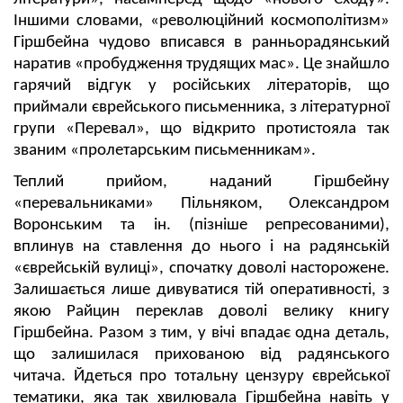
Іншими словами, «революційний космополітизм»
Гіршбейна чудово вписався в ранньорадянський
наратив «пробудження трудящих мас». Це знайшло
гарячий відгук у російських літераторів, що
приймали єврейського письменника, з літературної
групи «Перевал», що відкрито протистояла так
званим «пролетарським письменникам».
Теплий прийом, наданий Гіршбейну
«перевальниками» Пільняком, Олександром
Воронським та ін. (пізніше репресованими),
вплинув на ставлення до нього і на радянській
«єврейській вулиці»
,
спочатку доволі насторожене.
Залишається лише дивуватися тій оперативності, з
якою Райцин переклав доволі велику книгу
Гіршбейна. Разом з тим, у вічі впадає одна деталь,
що залишилася прихованою від радянського
читача. Йдеться про тотальну цензуру єврейської
тематики, яка так хвилювала Гіршбейна навіть у