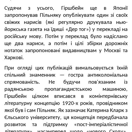
Судячи з усього, Гіршбейн ще в Японії
запропонував Пільняку опублікувати один зі своїх
свіжих нарисів (які регулярно друкувала нью-
йоркська газета на їдиші «Дер тог») у перекладі на
російську мову. Потім у переклад було надіслано
ще два нариси, а потім і цілі збірки дорожніх
нотаток запропоновані видавництвам у Москві та
Харкові.
При огляді цих публікацій вимальовується їхній
спільний знаменник — гостра антиколоніальна
спрямованість. Не будучи пов'язаним із
радянською пропагандистською машиною,
Гіршбейн цілком вписався в комінтернівську
літературну концепцію 1920-х років, провідником
якої був і сам Пільняк. Як зазначає Катерина Кларк з
Єльського університету, ця концепція передбачала
розвиток та підтримку «пост-імперіалістичної
літератури», насамперед щодо «нового Сходу».