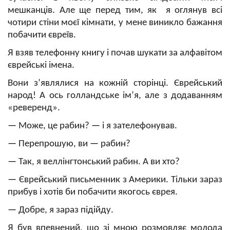
мешканців. Але ще перед тим, як я оглянув всі
чотири стіни моєї кімнати, у мене виникло бажання
побачити євреїв.
Я взяв телефонну книгу і почав шукати за алфавітом
єврейські імена.
Вони з’являлися на кожній сторінці. Єврейський
народ! А ось голландське ім’я, але з додаванням
«реверенд».
—
Може, це рабин?
—
і я зателефонував.
—
Перепрошую, ви
—
рабин?
—
Так, я веллінгтонський рабин. А ви хто?
—
Єврейський письменник з Америки. Тільки зараз
прибув і хотів би побачити якогось єврея.
—
Добре, я зараз підійду.
Я був впевнений, що зі мною розмовляє молода