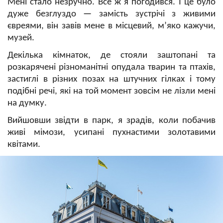
Мені стало незручно. Все ж я погодився. І це було
дуже безглуздо
—
замість зустрічі з живими
євреями, він завів мене в місцевий, м’яко кажучи,
музей.
Декілька кімнаток, де стояли заштопані та
розкарячені різноманітні опудала тварин та птахів,
застиглі в різних позах на штучних гілках і тому
подібні речі, які на той момент зовсім не лізли мені
на думку.
Вийшовши звідти в парк, я зрадів, коли побачив
живі мімози, усипані пухнастими золотавими
квітами.