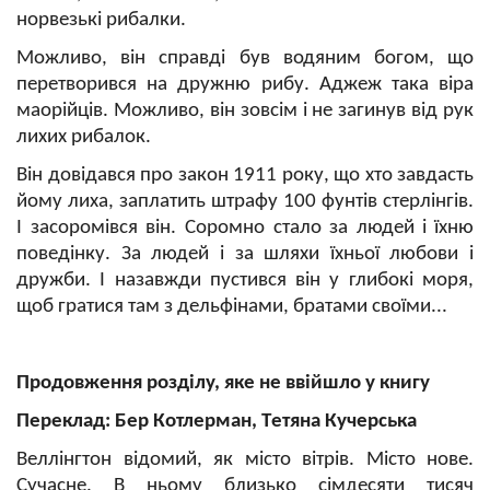
норвезькі рибалки.
Можливо, він справді був водяним богом, що
перетворився на дружню рибу. Аджеж така віра
маорійців. Можливо, він зовсім і не загинув від рук
лихих рибалок.
Він довідався про закон 1911 року, що хто завдасть
йому лиха, заплатить штрафу 100 фунт
i
в стерл
i
нг
i
в.
I
засором
i
вся в
i
н. Соромно стало за людей
i
їхню
повед
i
нку. За людей і за шляхи їхньої любови і
дружби.
I
назавжди пустився він у глибокі моря,
щоб гратися там з дельфінами, братами своїми...
Продовження розділу, яке не ввійшло у книгу
Пере
клад
: Бер Котлерман, Т
етяна
Кучерс
ька
Веллінгтон відомий, як місто вітрів. Місто нове.
Сучасне. В ньому близько сімдесяти тисяч