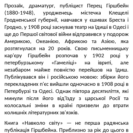
Прозаїк, драматург, публіцист Перец Гіршбейн
(1880-1948), уродженець містечка Клещелі
Гродненської губернії, навчався у єшивах Бреста і
Гродно,
у
1908 році заснував театр на їдиші в Одесі і
ще до Першої світової війни відправився
у
подорож
Америкою, Океанією, Африкою та Азією, яка
розтягнулася на 20 років. Свою письменницьку
кар'єру Гіршбейн розпочав у 1902 році у
петербурзькому «Гамеліці» на івриті, але
незабаром майже повністю перейшов на їдиш.
Публікувався він і російською мовою: збірки його
перекладених п'єс вийшли одночасно в 1908 році в
Петербурзі та Одесі. Однак півтора десятиліття, які
минули після його від'їзду з царської Росії та
колосальні зміни в країні призвели до втрати
колишніх літературних зв'язків.
Книга «Навколо світу» — не перша радянська
публікація Гіршбейна. Приблизно за рік до цього в