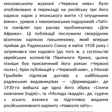
московському журналі «Червона нива» було
опубліковано в перекладі на російську три його
нариси: нарис з японського життя «З опущеними
віями», уривок з тихоокеанських подорожей «Таїті»
та памфлет про расову проблематику «Діти
Африки». Ці публікації послужили своєрідною
візитною карткою письменнику, який вперше
приїхав до Радянського Союзу в квітні 1928 року і
затримався там надовго (до того ж, у суспільстві
єврейських колоністів Північного Криму, цьому
пізніше був присвячений його роман «Червоні
поля»). Крім публікацій у «Червоній ниві», у Москві
Гіршбейн підписав договір у найбільших
радянських видавництвах — «Держвидаві», де
1930-го вийшла ще одна його збірка «Снопи
мовчання (Індія)», та «Молода гвардія», де, судячи
з усього, взялися за підготовку видання
російськомовного варіант
у
«Навколо світу».