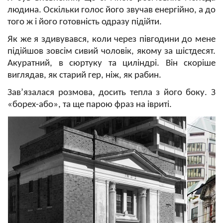
людина. Оскільки голос його звучав енергійно, а до
того ж і його готовність одразу підійти.
Як же я здивувався, коли через півгодини до мене
підійшов зовсім сивий чоловік, якому за шістдесят.
Акуратний, в сюртуку та циліндрі. Він скоріше
виглядав, як старий гер, ніж, як рабин.
Зав’язалася розмова, досить тепла з його боку. З
«борех-або», та ще парою фраз на івриті.