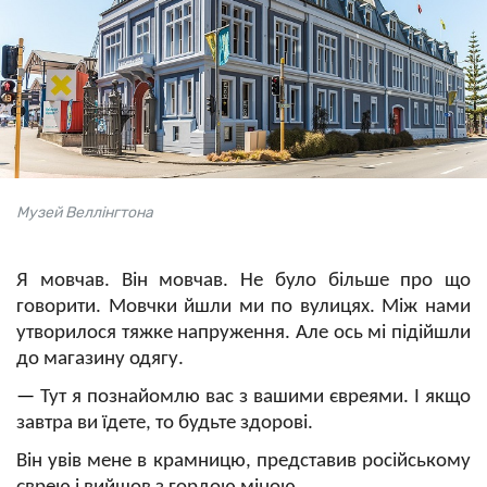
Музей Веллінгтона
Я мовчав. Він мовчав. Не було більше про що
говорити. Мовчки йшли ми по вулицях. Між нами
утворилося тяжке напруження. Але ось мі підійшли
до магазину одягу.
—
Тут я познайомлю вас з вашими євреями. І якщо
завтра ви їдете, то будьте здорові.
Він увів мене в крамницю, представив російському