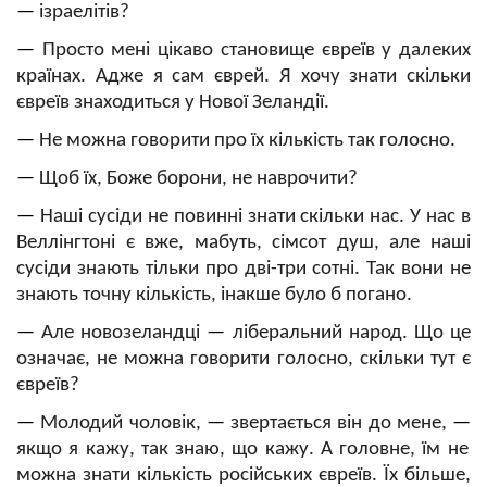
—
ізраелітів?
—
Просто мені цікаво становище євреїв у далеких
країнах. Адже я сам єврей. Я хочу знати скільки
євреїв знаходиться у Нової Зеландії.
—
Не можна говорити про їх кількість так голосно.
—
Щоб їх, Боже борони, не наврочити?
—
Наші сусіди не повинні знати скільки нас. У нас в
Веллінгтоні є вже, мабуть, сімсот душ, але наші
сусіди знають тільки про дві-три сотні. Так вони не
знають точну кількість, інакше було б погано.
—
Але новозеландці
—
ліберальний народ. Що це
означає, не можна говорити голосно, скільки тут є
євреїв?
—
Молодий чоловік,
—
звертається він до мене,
—
якщо я кажу, так знаю, що кажу. А головне, їм не
можна знати кількість російських євреїв. Їх більше,