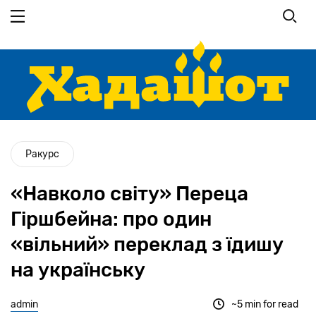
Перейти
до
основного
вмісту
Ракурс
«Навколо свiту» Переца
Гіршбейна: про один
«вільний» переклад з їдишу
на українську
admin
~5 min for read