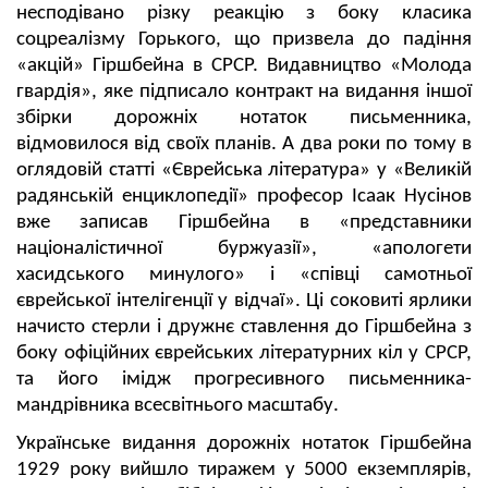
несподівано різку реакцію з боку класика
соцреалізму Горького, що призвела до падіння
«акцій» Гіршбейна в СРСР. Видавництво «Молода
гвардія», яке підписало контракт на видання іншої
збірки дорожніх нотаток письменника,
відмовилося від своїх планів. А два роки по тому в
оглядовій статті «Єврейська література» у «Великій
радянській енциклопедії» професор Ісаак Нусінов
вже записав Гіршбейна в «представники
націоналістичної буржуазії», «апологети
хасидського минулого» і «співці самотньої
єврейської інтелігенції у відчаї». Ці соковиті ярлики
начисто стерли і дружнє ставлення до Гіршбейна з
боку офіційних єврейських літературних кіл у СРСР,
та його імідж прогресивного письменника-
мандрівника всесвітнього масштабу.
Українське видання дорожніх нотаток Гіршбейна
1929 року вийшло тиражем у 5000 екземплярів,