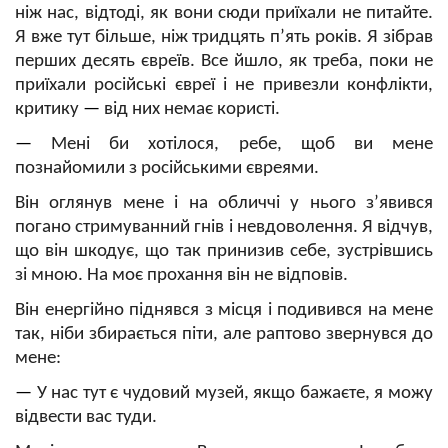
ніж нас, відтоді, як вони сюди приїхали не питайте.
Я вже тут більше, ніж тридцять п’ять років. Я зібрав
перших десять євреїв. Все йшло, як треба, поки не
приїхали російські євреї і не привезли конфлікти,
критику
—
від них немає користі.
—
Мені би хотілося, ребе, щоб ви мене
познайомили з російськими євреями.
Він оглянув мене і на обличчі у нього з’явився
погано стримуванний гнів і невдоволення. Я відчув,
що він шкодує, що так принизив себе, зустрівшись
зі мною. На моє прохання він не відповів.
Він енергійно піднявся з місця і подивився на мене
так, ніби збирається піти, але раптово звернувся до
мене:
—
У нас тут є чудовий музей, якщо бажаєте, я можу
відвести вас туди.