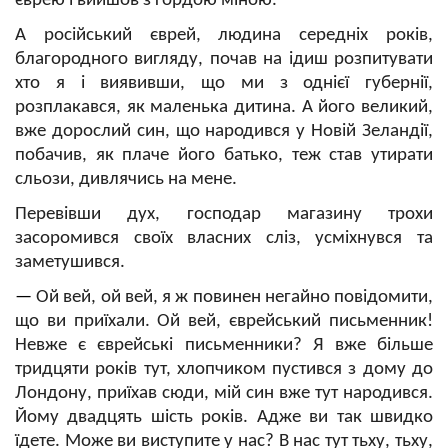
єврею і вийшов з гордою міною.
А російський єврей, людина середніх років,
благородного вигляду, почав на ідиш розпитувати
хто я і виявивши, що ми з однієї губернії,
розплакався, як маленька дитина. А його великий,
вже дорослий син, що народився у Новій Зеландії,
побачив, як плаче його батько, теж став утирати
сльози, дивлячись на мене.
Перевівши дух, господар магазину трохи
засоромився своїх власних сліз, усміхнувся та
заметушився.
—
Ой вей, ой вей, я ж повинен негайно повідомити,
що ви приїхали. Ой вей, єврейський письменник!
Невже є єврейські письменники? Я вже більше
тридцяти років тут, хлопчиком пустився з дому до
Лондону, приїхав сюди, мій син вже тут народився.
Йому двадцять шість років. Адже ви так швидко
їдете. Може ви виступите у нас? В нас тут тьху, тьху,