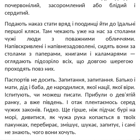
почервонілий, засоромлений або блідий і
сердитий.
Подають наказ стати вряд і поодинці йти до їдальні
першої кляси. Там чекають уже на нас за столами
чужі люди з поважними обличчями.
Напівскривлені і напівнезадоволені, сидять вони за
столами з паперами, книгами і каламарями
—
оглядають підозріло всіх, що довгою шерегою
проходять повз них.
Паспортів не досить. Запитання, запитання. Батько і
мати, дід і баба, де народилися, якої нації, якої віри.
Іспитують, чи можеш писати. Прибули о дев'ятій
ранку, а вже південь. І отак плентаємось серед
чужих законів. Гидко. Ще гірше, ніж підчас бурі на
морі, дивитися, як чужа рука копається в твоїх
пакунках, перебирає, змішує, шукає, запитує, і самі
не знають, чого вони хочуть.