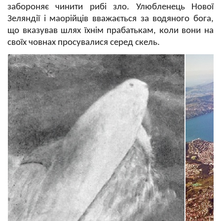
забороняє чинити рибі зло. Улюбленець Нової
Зеляндії і маорійців вважається за водяного бога,
що вказував шлях їхнім прабатькам, коли вони на
своїх човнах просувалися серед скель.