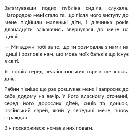
Затамувавши подих публіка сиділа, слухала.
Нагородою мені стало те, що після мого виступу до
мене підійшли маленькі діти, і дівчинка років
дванадцяти заїкаючись звернулася до мене на
ідиші:
—
Ми вдячні тобі за те, що ти розмовляв з нами на
ідиші і розповів нам, що мова моїх батьків ще існує
в світі.
Я провів серед веллінгтонських євреїв ще кілька
днів.
Рабин пізніше ще раз розшукав мене і запросив до
себе додому на вечір. У його власному оточенні,
серед його дорослих дітей, синів та доньок,
російський єврей, який у середині мене, знову
страждав.
Він поскаржився: немає в них поваги.