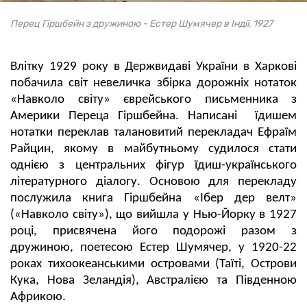
Перец Гіршбейн з дружиною - Естер Шумячер в Індії, 1927
Влітку 1929 року в Держвидаві України в Харкові
побачила світ невеличка збірка дорожніх нотаток
«Навколо світу» єврейського письменника з
Америки Переца Гіршбейна. Написані їдишем
нотатки переклав талановитий перекладач Ефраїм
Райцин, якому в майбутньому судилося стати
однією з центральних фігур їдиш-українського
літературного діалогу. Основою для перекладу
послужила книга Гіршбейна «Ібер дер велт»
(«Навколо світу»), що вийшла у Нью-Йорку в 1927
році, присвячена його подорожі разом з
дружиною, поетесою Естер Шумячер, у 1920-22
роках тихоокеанськими островами (Таїті, Острови
Кука, Нова Зеландія), Австралією та Південною
Африкою.