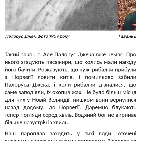
Пелорус Джек, фото 1909 року
Гавань Ве
Такий закон є. Але Палорус Джека вже немає. Про
нього згадують пасажири, що колись мали нагоду
його бачити. Розказують, що чужі рибалки прибули
з Норвегії ловити китів, і помилково забили
Палоруса Джека, i коли рибалки дізналися, що
саме заподіяли, їх охопив жах. Не було більш місця
для них у Новій Зеляндії, нишком вони вернулися
назад додому, до Норвег
i
ї. Даремно блукають
тепер погляди серед хв
i
ль. Водяний бог не виринає
більше назустріч із хвиль.
Наш пароплав заходить у тихі води, оточені