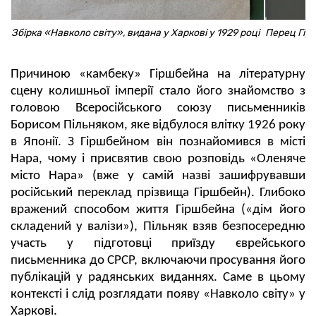
Збірка «Навколо свiту», видана у Харкові у 1929 році
Перец Гір
Причиною «камбеку» Гіршбейна на літературну
сцену колишньої імперії стало його знайомство з
головою Всеросійського союзу письменників
Борисом Пільняком, яке відбулося влітку 1926 року
в Японії. З Гіршбейном він познайомився в місті
Нара, чому і присвятив свою розповідь «Оленяче
місто Нара» (вже у самій назві зашифрувавши
російський переклад прізвища Гіршбейн). Глибоко
вражений способом життя Гіршбейна («дім його
складений у валізи»), Пільняк взяв безпосередню
участь у підготовці приїзду єврейського
письменника до СРСР, включаючи просування його
публікацій у радянських виданнях. Саме в цьому
контексті і слід розглядати появу «Навколо світу» у
Харкові.