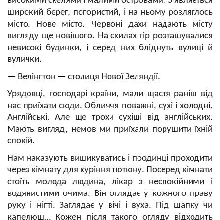
високими скелями і малими островами. З'являється
широкий берег, погористий, і на ньому розляглось
місто. Нове місто. Червоні дахи надають місту
вигляду ще новішого. На схилах гір розташувалися
невисокі будинки, і серед них бліднуть вулиці й
вулички.
—
Велінгтон
—
столиця Нової Зеляндії.
Урядовці, господарі країни, мали щастя раніш від
нас приїхати сюди. Обличчя поважні, сухі і холодні.
Англійські. Але ще трохи сухіші від англійських.
Мають вигляд, немов ми приїхали порушити їхній
спокій.
Нам наказують вишикуватись і поодинці проходити
через кімнату для куріння тютюну. Посеред кімнати
стоїть молода людина, лікар з неспокійними і
водянистими очима. Він оглядає у кожного праву
руку і нігті. Заглядає у вічі і вуха. Під шапку чи
капелюш… Кожен після такого огляду відходить