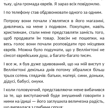
тьху, ціла громада євреїв. Я зараз всіх повідомлю.
І по телефону став обдзвонювати одного за одним.
Потроху вони почали з’являтися в його магазині,
дивлячись на мене з подивом. Покупцям, навіть
християнам, стали мене представляти замість того,
щоб продавати їм товар. Зовсім не пошепки, на
весь голос вони почали розповідати про місцевих
євреїв. Можна було подумати, що у Веллінгтоні не
сімсот єврейських душ, а багато-багато тисяч.
І все ж, я був дуже здивований, що на мій виступ у
Веллінгтоні декілька днів потому зібралися більш
трьох сотень глядачів: батьки, матері, сини, доньки,
дідусі, бабусі, онуки.
І коли головуючий, представляючи мене вибачився
за те, що виступаючий буде змушений говорити з
ними на ідиші
—
його заглушила величезна радість,
що вирвалася з глибини серця: