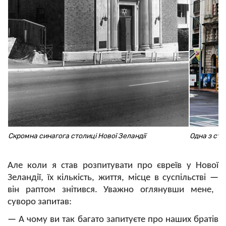
Скромна синагога столиці Нової Зеландії
Одна з ста
Але коли я став розпитувати про євреїв у Нової
Зеландії, їх кількість, життя, місце в суспільстві
—
він раптом знітився. Уважно оглянувши мене,
суворо запитав:
—
А чому ви так багато запитуєте про наших братів