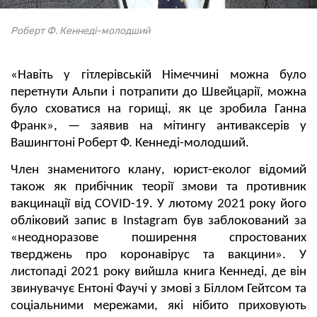
Роберт Ф. Кеннеді-молодший
«Навіть у гітлерівській Німеччині можна було
перетнути Альпи і потрапити до Швейцарії, можна
було сховатися на горищі, як це зробила Ганна
Франк», — заявив на мітингу антиваксерів у
Вашингтоні Роберт Ф. Кеннеді-молодший.
Член знаменитого клану, юрист-еколог відомий
також як прибічник теорії змови та противник
вакцинації від COVID-19. У лютому 2021 року його
обліковий запис в Instagram був заблокований за
«неодноразове поширення спростованих
тверджень про коронавірус та вакцини». У
листопаді 2021 року вийшла книга Кеннеді, де він
звинувачує Ентоні Фаучі у змові з Біллом Гейтсом та
соціальними мережами, які нібито приховують