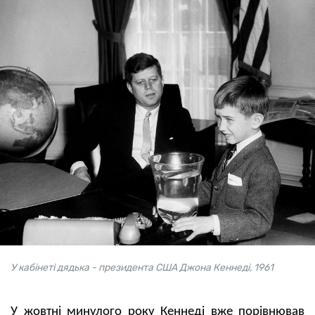
У кабінеті дядька - президента США Джона Кеннеді, 1961
У жовтні минулого року Кеннеді вже порівнював