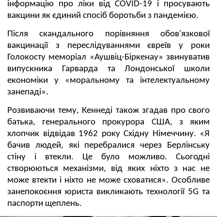
інформацію про ліки від COVID-19 і просувають
вакцини як єдиний спосіб боротьби з пандемією.
Після скандального порівняння обов'язкової
вакцинації з переслідуваннями євреїв у роки
Голокосту меморіал «Аушвіц-Біркенау» звинуватив
випускника Гарварда та Лондонської школи
економіки у «моральному та інтелектуальному
занепаді».
Розвиваючи тему, Кеннеді також згадав про свого
батька, генерального прокурора США, з яким
хлопчик відвідав 1962 року Східну Німеччину. «Я
бачив людей, які перебралися через Берлінську
стіну і втекли. Це було можливо. Сьогодні
створюються механізми, від яких ніхто з нас не
може втекти і ніхто не може сховатися». Особливе
занепокоєння юриста викликають технології 5G та
паспорти щеплень.