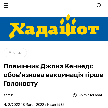
Перейти
до
основного
вмісту
Мнение
Племінник Джона Кеннеді:
обов’язкова вакцинація гірше
Голокосту
admin
~5 min for read
№ 2/2022, 18 March 2022 / Nisan 5782