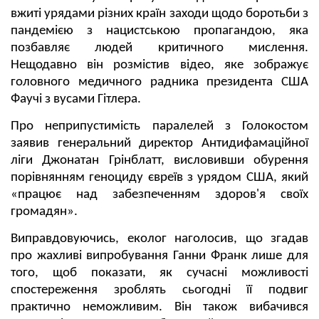
вжиті урядами різних країн заходи щодо боротьби з
пандемією з нацистською пропагандою, яка
позбавляє людей критичного мислення.
Нещодавно він розмістив відео, яке зображує
головного медичного радника президента США
Фаучі з вусами Гітлера.
Про неприпустимість паралелей з Голокостом
заявив генеральний директор Антидифамаційної
ліги Джонатан Грінблатт, висловивши обурення
порівнянням геноциду євреїв з урядом США, який
«працює над забезпеченням здоров'я своїх
громадян».
Виправдовуючись, еколог наголосив, що згадав
про жахливі випробування Ганни Франк лише для
того, щоб показати, як сучасні можливості
спостереження зроблять сьогодні її подвиг
практично неможливим. Він також вибачився