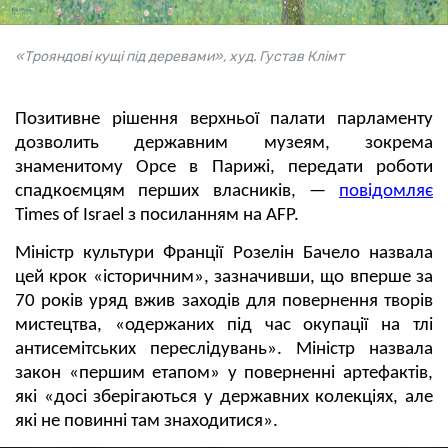
«Трояндові кущі під деревами», худ. Густав Клімт
Позитивне рішення верхньої палати парламенту
дозволить державним музеям, зокрема
знаменитому Орсе в Парижі, передати роботи
спадкоємцям перших власників, —
повідомляє
Times of Israel з посиланням на AFP.
Міністр культури Франції Розелін Бачело назвала
цей крок «історичним», зазначивши, що вперше за
70 років уряд вжив заходів для повернення творів
мистецтва, «одержаних під час окупації на тлі
антисемітських переслідувань». Міністр назвала
закон «першим етапом» у поверненні артефактів,
які «досі зберігаються у державних колекціях, але
які не повинні там знаходитися».