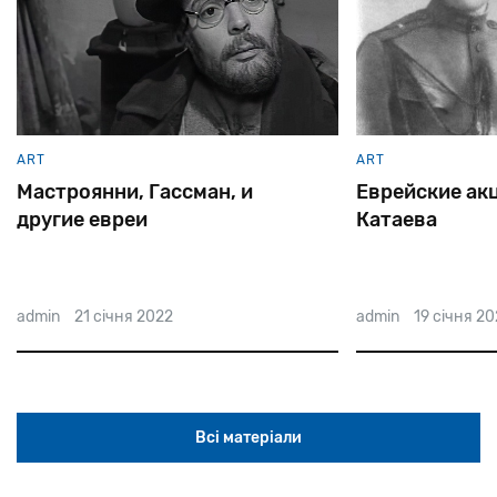
ART
ART
Мастроянни, Гассман, и
Еврейские ак
другие евреи
Катаева
admin
21 січня 2022
admin
19 січня 2
Всі матеріали