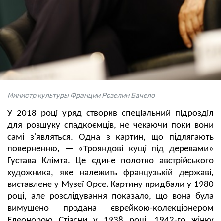
Министр культуры Франции Розелин Бачело
У 2018 році уряд створив спеціальний підрозділ
для розшуку спадкоємців, не чекаючи поки вони
самі з'являться. Одна з картин, що підлягають
поверненню, — «Трояндові кущі під деревами»
Густава Клімта. Це єдине полотно австрійського
художника, яке належить французькій державі,
виставлене у Музеї Орсе. Картину придбали у 1980
році, але розслідування показало, що вона була
вимушено продана єврейкою-колекціонером
Елеонорою Стіасни у 1938 році. 1942-го жінку