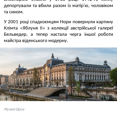
депортували та вбили разом із матір'ю, чоловіком
та сином.
У 2001 році спадкоємцям Нори повернули картину
Клімта «Яблуня II» з колекції австрійської галереї
Бельведер, а тепер настала черга іншої роботи
майстра віденського модерну.
Музей Орсе