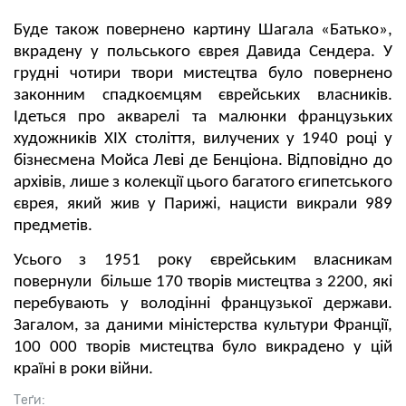
Буде також повернено картину Шагала «Батько»,
вкрадену у польського єврея Давида Сендера. У
грудні чотири твори мистецтва було повернено
законним спадкоємцям єврейських власників.
Ідеться про акварелі та малюнки французьких
художників XIX століття, вилучених у 1940 році у
бізнесмена Мойса Леві де Бенціона. Відповідно до
архівів, лише з колекції цього багатого єгипетського
єврея, який жив у Парижі, нацисти викрали 989
предметів.
Усього з 1951 року єврейським власникам
повернули більше 170 творів мистецтва з 2200, які
перебувають у володінні французької держави.
Загалом, за даними міністерства культури Франції,
100 000 творів мистецтва було викрадено у цій
країні в роки війни.
Теґи: