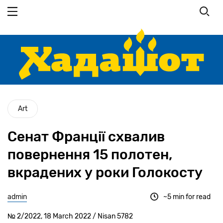
Перейти
до
основного
вмісту
Art
Сенат Франції схвалив
повернення 15 полотен,
вкрадених у роки Голокосту
admin
~5 min for read
№ 2/2022, 18 March 2022 / Nisan 5782